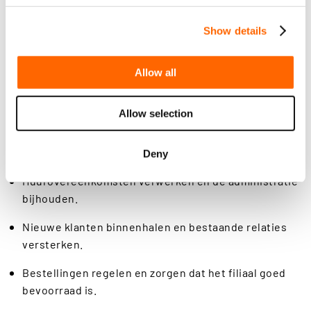
aan een fijne werksfeer. We willen je leren kennen en
helpen je te groeien!
Show details
Of je nu parttime of fulltime wilt werken, we stemmen
dit graag met je af. Wil je jezelf verder ontwikkelen? Dan
Allow all
kun je trainingen volgen en krijg je de kans om door te
groeien binnen onze organisatie.
Allow selection
Jouw belangrijkste taken:
Klanten adviseren/helpen via telefoon, e-mail en in
het filiaal.
Deny
Huurovereenkomsten verwerken en de administratie
bijhouden.
Nieuwe klanten binnenhalen en bestaande relaties
versterken.
Bestellingen regelen en zorgen dat het filiaal goed
bevoorraad is.