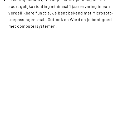
soort gelijke richting minimaal 1 jaar ervaring in een
vergelijkbare functie. Je bent bekend met Microsoft-
toepassingen zoals Outlook en Word en je bent goed
met computersystemen.
Klantgerichtheid:
je vindt het leuk om al onze klanten
de beste ervaring te geven.
Samenwerken
: je bent altijd bereid je collega’s te
helpen.
Communicatie
: je hebt goede beheersing van de
Nederlandse taal in woord en geschrift.
Sollicitatieproces
Alles wat je moet weten over ons sollicitatieproces