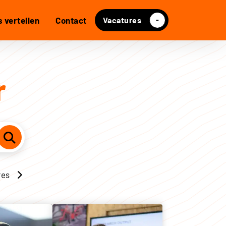
 vertellen
Contact
Vacatures
-
r
res