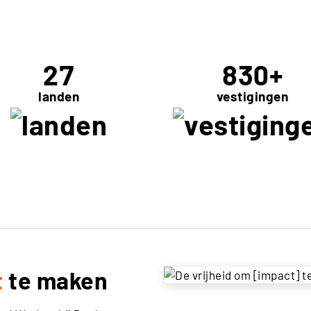
27
830
+
landen
vestigingen
t
te maken