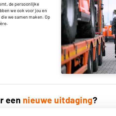
omt, de persoonlijke
bben we ook voor jou en
ct die we samen maken. Op
ière.
or een
nieuwe uitdaging
?
 jou past en Boels your career!