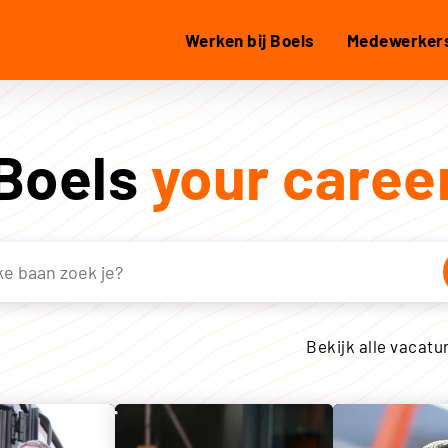
Werken bij Boels
Medewerkers
Boels
your caree
Bekijk alle vacatu