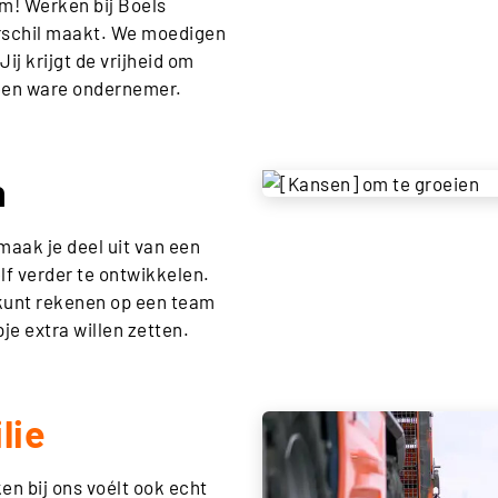
 ‘m! Werken bij Boels
verschil maakt. We moedigen
Jij krijgt de vrijheid om
 een ware ondernemer.
n
 maak je deel uit van een
lf verder te ontwikkelen.
 kunt rekenen op een team
pje extra willen zetten.
lie
en bij ons voélt ook echt