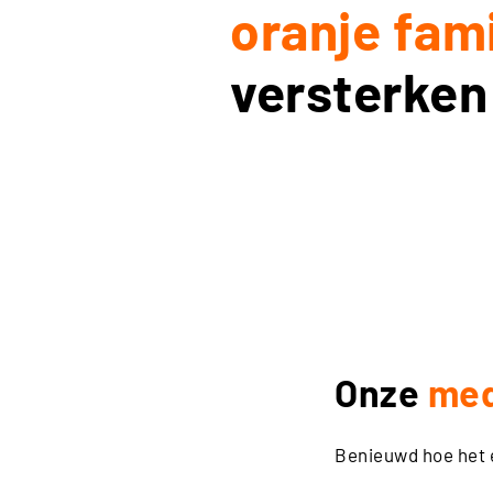
oranje fami
versterken
Onze
med
Benieuwd hoe het e