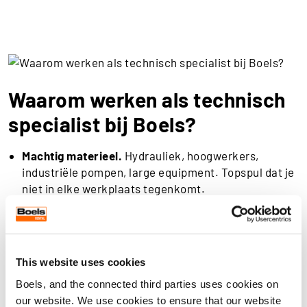
Waarom werken als technisch
specialist bij Boels?
Machtig materieel.
Hydrauliek, hoogwerkers,
industriële pompen, large equipment. Topspul dat je
niet in elke werkplaats tegenkomt.
Jouw diagnose, jouw beslissing.
Jij ziet het, jij
beslist. Geen wachten op iemand boven je, die er
minder verstand van heeft.
This website uses cookies
Doorgroeien gaat zo snel als jij wil.
Boels groeit
Boels, and the connected third parties uses cookies on
hard. Wil je mee, nieuwe certificeringen of nieuwe
our website. We use cookies to ensure that our website
verantwoordelijkheden, dan is er plek. Wil je gewoon