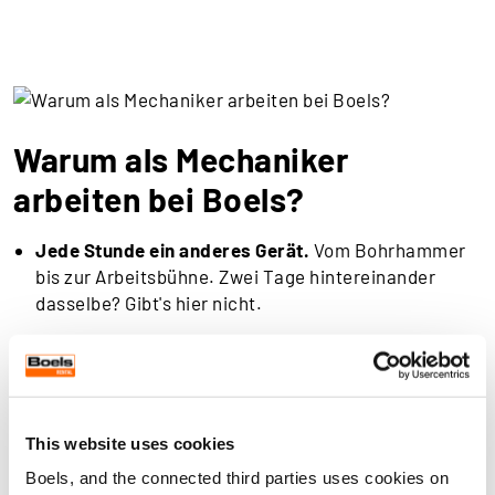
Warum als Mechaniker
arbeiten bei Boels?
Jede Stunde ein anderes Gerät.
Vom Bohrhammer
bis zur Arbeitsbühne. Zwei Tage hintereinander
dasselbe? Gibt's hier nicht.
Arbeiten ohne jemanden im Nacken.
Vertrauen ab
Tag eins. Kein Chef, der dir über die Schulter schaut
— nur Kollegen, die mitdenken, wenn du nicht
weiterkommst.
This website uses cookies
Pünktlich zum Abendessen zuhause.
Geregelte
Boels, and the connected third parties uses cookies on
Arbeitszeiten von Montag bis Freitag. Keine