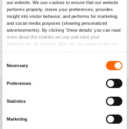
our website. We use cookies to ensure that our website
Abendschichten, keine Überraschungen.
performs properly, stores your preferences, provides
Wir bringen dir alles bei.
Intensive Einarbeitung,
insight into visitor behavior, and performs for marketing
Weiterbildungsmöglichkeiten und Kollegen, die mit
and social media purposes (showing personalized
anpacken. Was du noch nicht weißt, lernst du hier.
advertisements). By clicking 'Show details' you can read
more about the cookies we use and save your
Lokaler Job, europäisches Unternehmen.
Du
preferences. By clicking 'allow all', you agree to the use
arbeitest in deinem eigenen Depot, immer in
of all cookies as described in our cookie statement. You
Fahrdistanz von zuhause. Hinter dir steht eines der
can change or withdraw your consent at any time
Consent
größten Vermietungsunternehmen Europas.
Necessary
Selection
Preferences
Boels, join
our orange family
Statistics
Eine Großbaustelle, ein Festivalgelände oder die neue
Marketing
Terrasse im Garten deines Nachbarn: du hast unsere